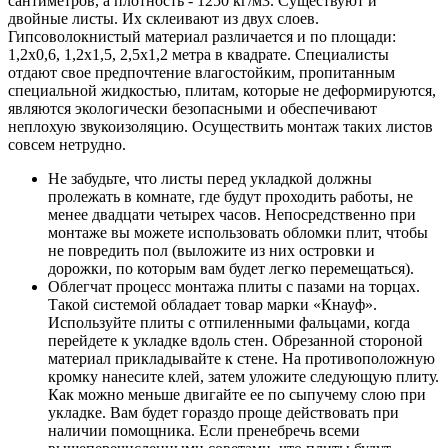
сантиметров, а плотность - 1250 кг/м3. Существуют и
двойные листы. Их склеивают из двух слоев.
Гипсоволокнистый материал различается и по площади:
1,2х0,6, 1,2х1,5, 2,5х1,2 метра в квадрате. Специалисты
отдают свое предпочтение влагостойким, пропитанным
специальной жидкостью, плитам, которые не деформируются,
являются экологически безопасными и обеспечивают
неплохую звукоизоляцию. Осуществить монтаж таких листов
совсем нетрудно.
Не забудьте, что листы перед укладкой должны
пролежать в комнате, где будут проходить работы, не
менее двадцати четырех часов. Непосредственно при
монтаже вы можете использовать обломки плит, чтобы
не повредить пол (выложите из них островки и
дорожки, по которым вам будет легко перемещаться).
Облегчат процесс монтажа плиты с пазами на торцах.
Такой системой обладает товар марки «Кнауф».
Используйте плиты с отпиленными фальцами, когда
перейдете к укладке вдоль стен. Обрезанной стороной
материал прикладывайте к стене. На противоположную
кромку нанесите клей, затем уложите следующую плиту.
Как можно меньше двигайте ее по сыпучему слою при
укладке. Вам будет гораздо проще действовать при
наличии помощника. Если пренебречь всеми