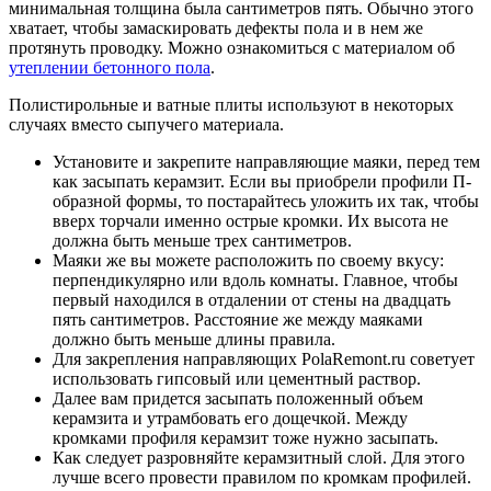
минимальная толщина была сантиметров пять. Обычно этого
хватает, чтобы замаскировать дефекты пола и в нем же
протянуть проводку. Можно ознакомиться с материалом об
утеплении бетонного пола
.
Полистирольные и ватные плиты используют в некоторых
случаях вместо сыпучего материала.
Установите и закрепите направляющие маяки, перед тем
как засыпать керамзит. Если вы приобрели профили П-
образной формы, то постарайтесь уложить их так, чтобы
вверх торчали именно острые кромки. Их высота не
должна быть меньше трех сантиметров.
Маяки же вы можете расположить по своему вкусу:
перпендикулярно или вдоль комнаты. Главное, чтобы
первый находился в отдалении от стены на двадцать
пять сантиметров. Расстояние же между маяками
должно быть меньше длины правила.
Для закрепления направляющих PolaRemont.ru советует
использовать гипсовый или цементный раствор.
Далее вам придется засыпать положенный объем
керамзита и утрамбовать его дощечкой. Между
кромками профиля керамзит тоже нужно засыпать.
Как следует разровняйте керамзитный слой. Для этого
лучше всего провести правилом по кромкам профилей.