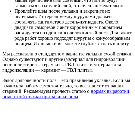
вышеперечисленными советами, что плиты будут
зарываться в сыпучий слой, что очень нежелательно.
Проклейте швы после укладки и закрепите их
шурупами. Интервал между шурупами должен
составлять сантиметров десять-пятнадцать. Около
двадцати саморезов с антикоррозийным покрытием
расходуется на один гипсоволокнистый лист. Для такого
рода работ хорошо подходят шурупы с конусообразным
шлицем. Их шляпки вы можете глубже загнать в плиту.
Мы рассказали о стандартном варианте укладки сухой стяжки.
Однако существуют и другие (материал для гидроизоляции –
пенополистирол – керамзит – ГВЛ плиты и материал для
гидроизоляции — керамзит — ГВЛ плиты).
Залог долговечности пола – его правильная укладка. Если вы
взялись за работу самостоятельно, то все зависит от ваших
стараний. Рекомендуем прочесть статью о
нормах выработки
цементной стяжки при заливке пола
.