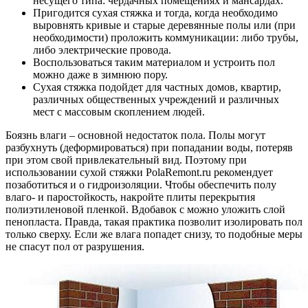
несущего типа: чердачных помещениях и мансардах.
Пригодится сухая стяжка и тогда, когда необходимо
выровнять кривые и старые деревянные полы или (при
необходимости) проложить коммуникации: либо трубы,
либо электрические провода.
Воспользоваться таким материалом и устроить пол
можно даже в зимнюю пору.
Сухая стяжка подойдет для частных домов, квартир,
различных общественных учреждений и различных
мест с массовым скоплением людей.
Боязнь влаги – основной недостаток пола. Полы могут
разбухнуть (деформироваться) при попадании воды, потеряв
при этом свой привлекательный вид. Поэтому при
использовании сухой стяжки PolaRemont.ru рекомендует
позаботиться и о гидроизоляции. Чтобы обеспечить полу
влаго- и паростойкость, накройте плиты перекрытия
полиэтиленовой пленкой. Вдобавок с можно уложить слой
пенопласта. Правда, такая практика позволит изолировать пол
только сверху. Если же влага попадет снизу, то подобные меры
не спасут пол от разрушения.