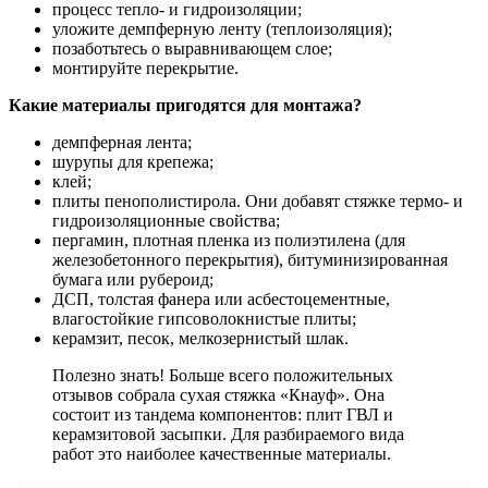
процесс тепло- и гидроизоляции;
уложите демпферную ленту (теплоизоляция);
позаботьтесь о выравнивающем слое;
монтируйте перекрытие.
Какие материалы пригодятся для монтажа?
демпферная лента;
шурупы для крепежа;
клей;
плиты пенополистирола. Они добавят стяжке термо- и
гидроизоляционные свойства;
пергамин, плотная пленка из полиэтилена (для
железобетонного перекрытия), битуминизированная
бумага или рубероид;
ДСП, толстая фанера или асбестоцементные,
влагостойкие гипсоволокнистые плиты;
керамзит, песок, мелкозернистый шлак.
Полезно знать! Больше всего положительных
отзывов собрала сухая стяжка «Кнауф». Она
состоит из тандема компонентов: плит ГВЛ и
керамзитовой засыпки. Для разбираемого вида
работ это наиболее качественные материалы.