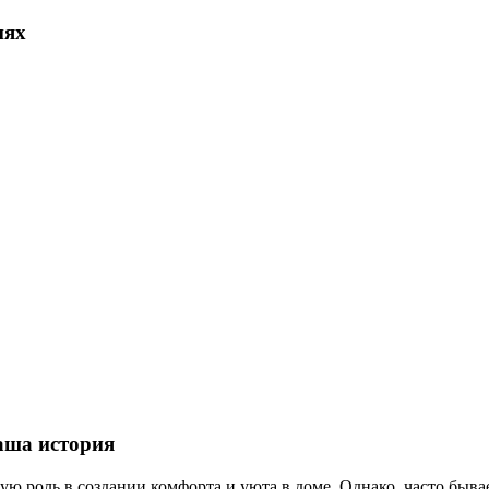
иях
ваша история
ную роль в создании комфорта и уюта в доме. Однако, часто быв