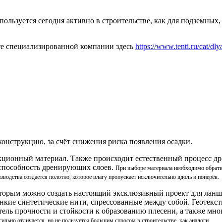
пользуется сегодня активно в строительстве, как для подземных,
те специализированной компании здесь
https://www.tenti.ru/cat/dlya
конструкцию, за счёт снижения риска появления осадки.
акционный материал. Также происходит естественный процесс др
оспособность дренирующих слоев.
При выборе материала необходимо обратит
водства создается полотно, которое влагу пропускает исключительно вдоль и поперёк.
которым можно создать настоящий эксклюзивный проект для лан
ратонкие синтетические нити, спрессованные между собой. Геот
ель прочности и стойкости к образованию плесени, а также м
ильно отличается, но не пользуется большим спросом в строительстве, как аналоги.