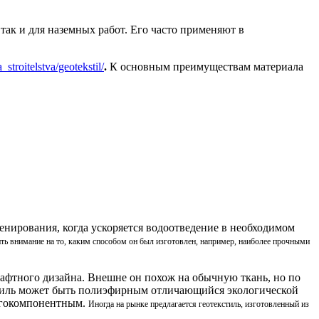
 так и для наземных работ. Его часто применяют в
_stroitelstva/geotekstil/
.
К основным преимуществам материала
енирования, когда ускоряется водоотведение в необходимом
ь внимание на то, каким способом он был изготовлен, например, наиболее прочными
шафтного дизайна. Внешне он похож на обычную ткань, но по
екстиль может быть полиэфирным отличающийся экологической
ногокомпонентным.
Иногда на рынке предлагается геотекстиль, изготовленный из