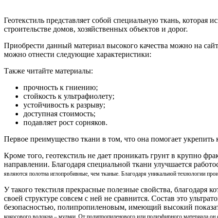
Геотекстиль представляет собой специальную ткань, которая ис
строительстве домов, хозяйственных объектов и дорог.
Приобрести данный материал высокого качества можно на сай
можно отнести следующие характеристики:
Также читайте материалы:
прочность к гниению;
стойкость к ультрафиолету;
устойчивость к разрыву;
доступная стоимость;
подавляет рост сорняков.
Первое преимущество ткани в том, что она помогает укрепить 
Кроме того, геотекстиль не дает проникать грунт в крупно фр
направлении. Благодаря специальной ткани улучшается работ
являются полотна иглопробивные, чем тканые. Благодаря уникальной технологии произ
У такого текстиля прекрасные полезные свойства, благодаря 
своей структуре совсем с ней не сравнится. Состав это ульт
безопасностью, полипропиленовым, имеющий высокий показат
кокосового волокна – мульчи. От полипропиленового или полиэфирного материала он с