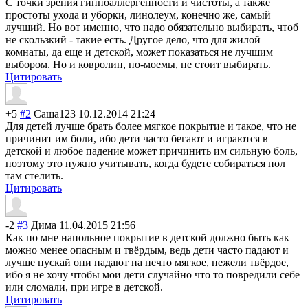
С точки зрения гиппоаллергенности и чистоты, а также
простоты ухода и уборки, линолеум, конечно же, самый
лучший. Но вот именно, что надо обязательно выбирать, чтоб
не скользкий - такие есть. Другое дело, что для жилой
комнаты, да еще и детской, может показаться не лучшим
выбором. Но и ковролин, по-моемы, не стоит выбирать.
Цитировать
+5
#2
Саша123
10.12.2014 21:24
Для детей лучше брать более мягкое покрытие и такое, что не
причинит им боли, ибо дети часто бегают и играются в
детской и любое падение может причинить им сильную боль,
поэтому это нужно учитывать, когда будете собираться пол
там стелить.
Цитировать
-2
#3
Дима
11.04.2015 21:56
Как по мне напольное покрытие в детской должно быть как
можно менее опасным и твёрдым, ведь дети часто падают и
лучше пускай они падают на нечто мягкое, нежели твёрдое,
ибо я не хочу чтобы мои дети случайно что то повредили себе
или сломали, при игре в детской.
Цитировать