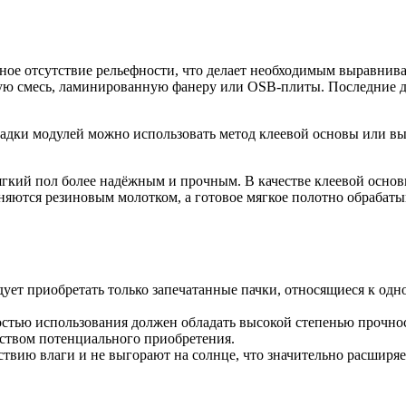
ное отсутствие рельефности, что делает необходимым выравнива
 смесь, ламинированную фанеру или OSB-плиты. Последние дв
ладки модулей можно использовать метод клеевой основы или в
ягкий пол более надёжным и прочным. В качестве клеевой осно
ются резиновым молотком, а готовое мягкое полотно обрабатыв
ует приобретать только запечатанные пачки, относящиеся к одно
остью использования должен обладать высокой степенью прочнос
еством потенциального приобретения.
твию влаги и не выгорают на солнце, что значительно расширяе