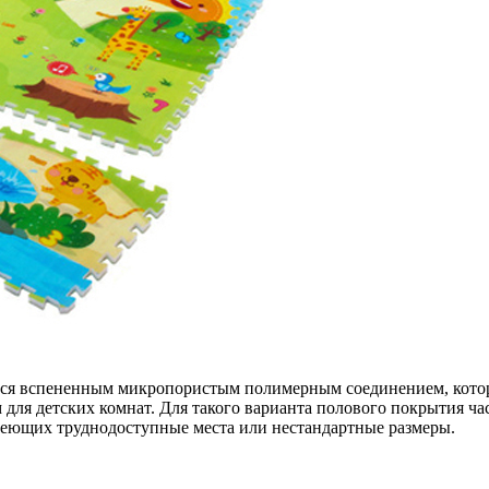
йся вспененным микропористым полимерным соединением, котор
ля детских комнат. Для такого варианта полового покрытия час
меющих труднодоступные места или нестандартные размеры.