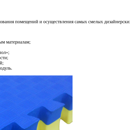
ирования помещений и осуществления самых смелых дизайнерск
ым материалам;
пол»;
сти;
й;
одуль.