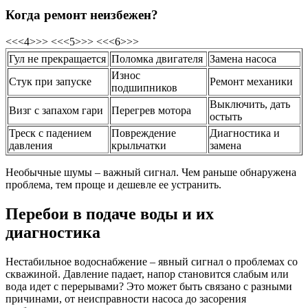
Когда ремонт неизбежен?
<<<4>>> <<<5>>> <<<6>>>
Гул не прекращается
Поломка двигателя
Замена насоса
Износ
Стук при запуске
Ремонт механики
подшипников
Выключить, дать
Визг с запахом гари
Перегрев мотора
остыть
Треск с падением
Повреждение
Диагностика и
давления
крыльчатки
замена
Необычные шумы – важный сигнал. Чем раньше обнаружена
проблема, тем проще и дешевле ее устранить.
Перебои в подаче воды и их
диагностика
Нестабильное водоснабжение – явный сигнал о проблемах со
скважиной. Давление падает, напор становится слабым или
вода идет с перерывами? Это может быть связано с разными
причинами, от неисправности насоса до засорения