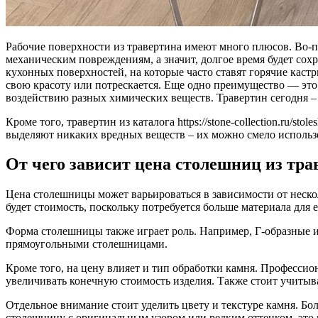
Рабочие поверхности из травертина имеют много плюсов. Во-п
механическим повреждениям, а значит, долгое время будет со
кухонных поверхностей, на которые часто ставят горячие каст
свою красоту или потрескается. Еще одно преимущество — это 
воздействию разных химических веществ. Травертин сегодня – 
Кроме того, травертин из каталога https://stone-collection.ru/st
выделяют никаких вредных веществ – их можно смело использо
От чего зависит цена столешниц из тра
Цена столешницы может варьироваться в зависимости от неско
будет стоимость, поскольку потребуется больше материала для 
Форма столешницы также играет роль. Например, Г-образные 
прямоугольными столешницами.
Кроме того, на цену влияет и тип обработки камня. Професси
увеличивать конечную стоимость изделия. Также стоит учитыв
Отдельное внимание стоит уделить цвету и текстуре камня. Бо
столешницу с оригинальным узором или редким оттенком, это 