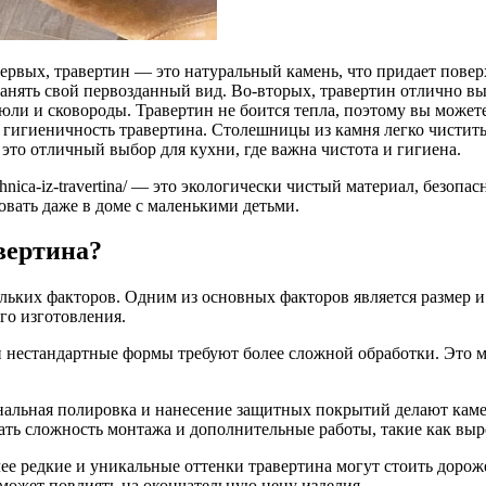
ервых, травертин — это натуральный камень, что придает пове
хранять свой первозданный вид. Во-вторых, травертин отлично 
рюли и сковороды. Травертин не боится тепла, поэтому вы можете
гигиеничность травертина. Столешницы из камня легко чистить.
это отличный выбор для кухни, где важна чистота и гигиена.
oleshnica-iz-travertina/ — это экологически чистый материал, безо
вать даже в доме с маленькими детьми.
вертина?
льких факторов. Одним из основных факторов является размер 
его изготовления.
и нестандартные формы требуют более сложной обработки. Это 
ональная полировка и нанесение защитных покрытий делают кам
ать сложность монтажа и дополнительные работы, такие как выр
лее редкие и уникальные оттенки травертина могут стоить дорож
может повлиять на окончательную цену изделия.