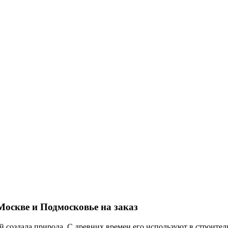
Москве и Подмосковье на заказ
й создала природа. С древних времен его используют в строите