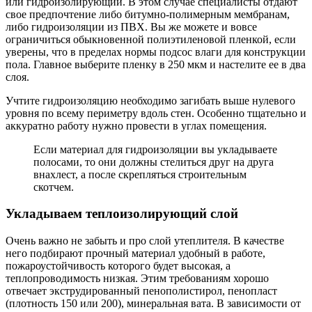
или гидроизолирующий. В этом случае специалисты отдают
свое предпочтение либо битумно-полимерным мембранам,
либо гидроизоляции из ПВХ. Вы же можете и вовсе
ограничиться обыкновенной полиэтиленовой пленкой, если
уверены, что в пределах нормы подсос влаги для конструкции
пола. Главное выберите пленку в 250 мкм и настелите ее в два
слоя.
Учтите гидроизоляцию необходимо загибать выше нулевого
уровня по всему периметру вдоль стен. Особенно тщательно и
аккуратно работу нужно провести в углах помещения.
Если материал для гидроизоляции вы укладываете
полосами, то они должны стелиться друг на друга
внахлест, а после скрепляться строительным
скотчем.
Укладываем теплоизолирующий слой
Очень важно не забыть и про слой утеплителя. В качестве
него подбирают прочный материал удобный в работе,
пожароустойчивость которого будет высокая, а
теплопроводимость низкая. Этим требованиям хорошо
отвечает экструдированный пенополистирол, пенопласт
(плотность 150 или 200), минеральная вата. В зависимости от