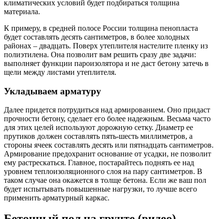
климатических условий будет подбираться толщина
материала.
К примеру, в средней полосе России толщина пенопласта
будет составлять десять сантиметров, в более холодных
районах – двадцать. Поверх утеплителя настелите пленку из
полиэтилена. Она позволит вам решить сразу две задачи:
выполняет функции пароизолятора и не даст бетону затечь в
щели между листами утеплителя.
Укладываем арматуру
Далее придется потрудиться над армированием. Оно придаст
прочности бетону, сделает его более надежным. Весьма часто
для этих целей используют дорожную сетку. Диаметр ее
прутиков должен составлять пять-шесть миллиметров, а
стороны ячеек составлять десять или пятнадцать сантиметров.
Армирование предохранит основание от усадки, не позволит
ему растрескаться. Главное, постарайтесь поднять ее над
уровнем теплоизоляционного слоя на пару сантиметров. В
таком случае она окажется в толще бетона. Если же ваш пол
будет испытывать повышенные нагрузки, то лучше всего
применить арматурный каркас.
Бетонный пол на грунте (видео)